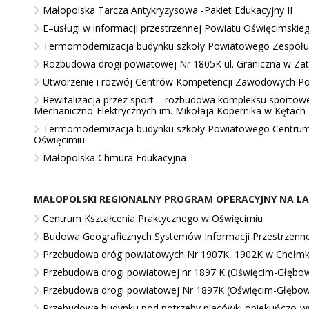
Małopolska Tarcza Antykryzysowa -Pakiet Edukacyjny II
E–usługi w informacji przestrzennej Powiatu Oświęcimskie
Termomodernizacja budynku szkoły Powiatowego Zespołu 
Rozbudowa drogi powiatowej Nr 1805K ul. Graniczna w Za
Utworzenie i rozwój Centrów Kompetencji Zawodowych Po
Rewitalizacja przez sport – rozbudowa kompleksu sportow
Mechaniczno-Elektrycznych im. Mikołaja Kopernika w Kętach
Termomodernizacja budynku szkoły Powiatowego Centrum 
Oświęcimiu
Małopolska Chmura Edukacyjna
MAŁOPOLSKI REGIONALNY PROGRAM OPERACYJNY NA LA
Centrum Kształcenia Praktycznego w Oświęcimiu
Budowa Geograficznych Systemów Informacji Przestrzenne
Przebudowa dróg powiatowych Nr 1907K, 1902K w Chełmku
Przebudowa drogi powiatowej nr 1897 K (Oświęcim-Głębowi
Przebudowa drogi powiatowej Nr 1897K (Oświęcim-Głębow
Przebudowa budynku pod potrzeby placówki opiekuńczo-