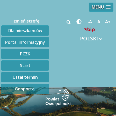
MENU
zmień strefę:
-A
A
A+
Dla mieszkańców
POLSKI
Portal informacyjny
PCZK
Start
Ustal termin
Geoportal