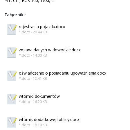
PIT, CIT, BUS 100, TAXI, L
Załączniki:
rejestracja pojazdu.docx
*.docx - 20.44 KB
zmiana danych w dowodzie.docx
*.docx - 14.00 KB
oświadczenie o posiadaniu upoważnienia.docx
*.docx - 12.41 KB
wtórniki dokumentów
*.docx - 16.20 KB
wtórnik dodatkowej tablicy.docx
*.docx - 18.10 KB