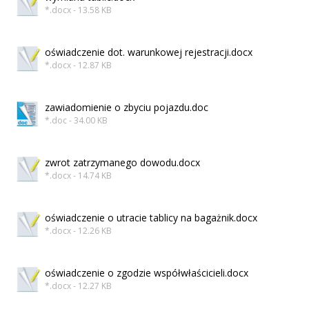
*.docx - 13.58 KB
oświadczenie dot. warunkowej rejestracji.docx
*.docx - 12.87 KB
zawiadomienie o zbyciu pojazdu.doc
*.doc - 34.00 KB
zwrot zatrzymanego dowodu.docx
*.docx - 14.74 KB
oświadczenie o utracie tablicy na bagażnik.docx
*.docx - 12.26 KB
oświadczenie o zgodzie współwłaścicieli.docx
*.docx - 12.27 KB