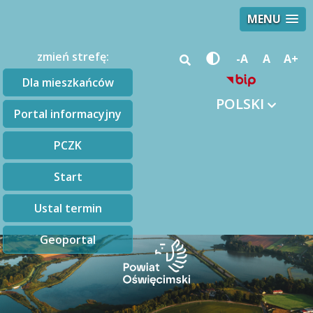
MENU
zmień strefę:
-A
A
A+
Dla mieszkańców
POLSKI
Portal informacyjny
PCZK
Start
Ustal termin
Geoportal