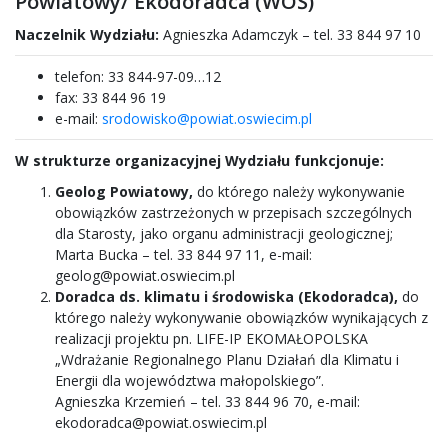
Powiatowy/ Ekodoradca (WOŚ)
Naczelnik Wydziału:
Agnieszka Adamczyk – tel. 33 844 97 10
telefon: 33 844-97-09…12
fax: 33 844 96 19
e-mail:
srodowisko@powiat.oswiecim.pl
W strukturze organizacyjnej Wydziału funkcjonuje:
Geolog Powiatowy,
do którego należy wykonywanie
obowiązków zastrzeżonych w przepisach szczególnych
dla Starosty, jako organu administracji geologicznej;
Marta Bucka
– tel. 33 844 97 11, e-mail:
geolog@powiat.oswiecim.pl
Doradca ds. klimatu i środowiska (Ekodoradca),
do
którego należy wykonywanie obowiązków wynikających z
realizacji projektu pn. LIFE-IP EKOMAŁOPOLSKA
„Wdrażanie Regionalnego Planu Działań dla Klimatu i
Energii dla województwa małopolskiego”.
Agnieszka Krzemień – tel. 33 844 96 70, e-mail:
ekodoradca@powiat.oswiecim.pl