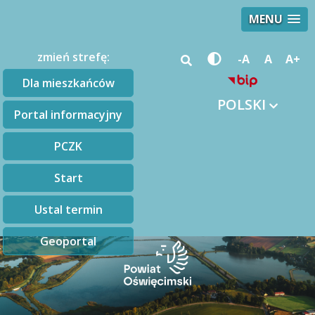
MENU
zmień strefę:
-A
A
A+
Dla mieszkańców
POLSKI
Portal informacyjny
PCZK
Start
Ustal termin
Geoportal