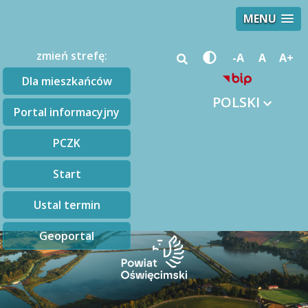
MENU
zmień strefę:
-A
A
A+
Dla mieszkańców
POLSKI
Portal informacyjny
PCZK
Start
Ustal termin
Geoportal