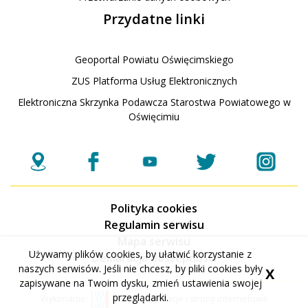
Przydatne linki
Geoportal Powiatu Oświęcimskiego
ZUS Platforma Usług Elektronicznych
Elektroniczna Skrzynka Podawcza Starostwa Powiatowego w
Oświęcimiu
Polityka cookies
Regulamin serwisu
Mapa serwisu
Używamy plików cookies, by ułatwić korzystanie z
Deklaracja dostepnosci
naszych serwisów. Jeśli nie chcesz, by pliki cookies były
X
zapisywane na Twoim dysku, zmień ustawienia swojej
przeglądarki.
Wykonanie:
ESC SA
-
Aplikacje i strony internetowe