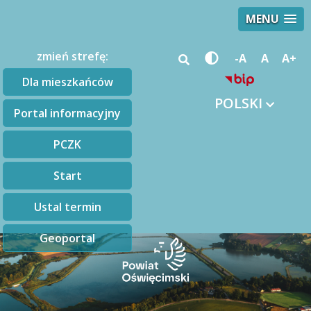
MENU
zmień strefę:
-A
A
A+
Dla mieszkańców
POLSKI
Portal informacyjny
PCZK
Start
Ustal termin
Geoportal