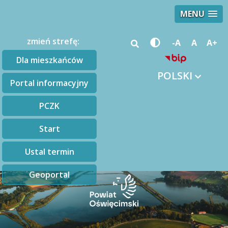
MENU
zmień strefę:
-A
A
A+
Dla mieszkańców
POLSKI
Portal informacyjny
PCZK
Start
Ustal termin
Geoportal