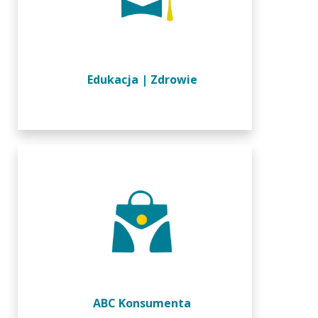
Edukacja | Zdrowie
ABC Ko
Rękojmia
Jak uzys
Instytucje
Druki do
ABC Konsumenta