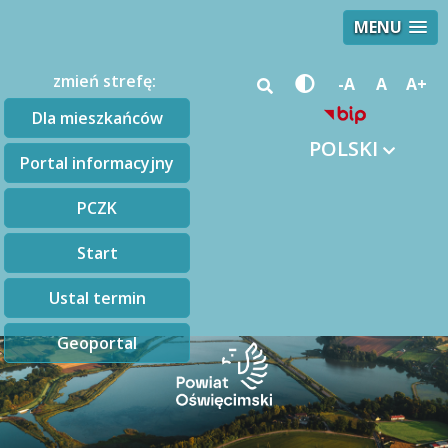
MENU
zmień strefę:
-A
A
A+
Dla mieszkańców
POLSKI
Portal informacyjny
PCZK
Start
Ustal termin
Geoportal