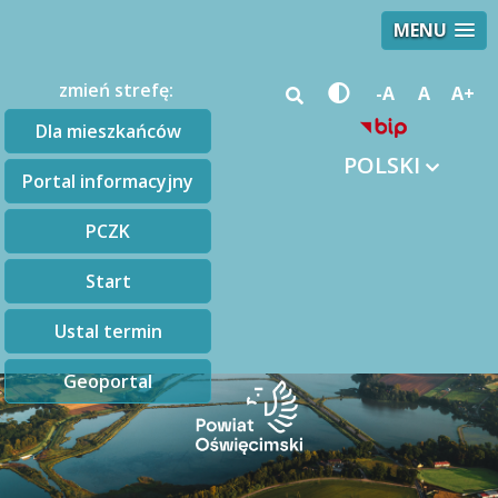
MENU
zmień strefę:
-A
A
A+
Dla mieszkańców
POLSKI
Portal informacyjny
PCZK
Start
Ustal termin
Geoportal