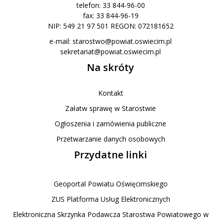
Pozostaje nam jeszcze tylko jedno wyzwanie w postaci budowy boiska
telefon: 33 844-96-00
przy oświęcimskich „Ozetach”. Po cichutku myślimy także o realizacji tego
fax: 33 844-96-19
przedsięwzięcia – skwitował wicestarosta. Wykonawcą zadania przy PZ nr
NIP: 549 21 97 501 REGON: 072181652
9 w Kętach było konsorcjum firm: ALPA CONSULTING Krystyna Gawlik z
Jawiszowic i PHU GAWLIK Paweł Gawlik z Oświęcimia. Poniżej galeria zdjęć
e-mail:
starostwo@powiat.oswiecim.pl
do artykułu "Kolejna powiatowa szkoła z nowoczesnym kompleksem
sekretariat@powiat.oswiecim.pl
sportowym". Fot. RL
Na skróty
Kontakt
Załatw sprawę w Starostwie
Ogłoszenia i zamówienia publiczne
Przetwarzanie danych osobowych
Przydatne linki
Geoportal Powiatu Oświęcimskiego
ZUS Platforma Usług Elektronicznych
Elektroniczna Skrzynka Podawcza Starostwa Powiatowego w