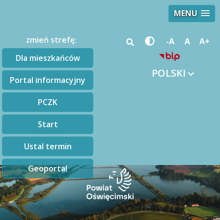
MENU
zmień strefę:
-A
A
A+
Dla mieszkańców
POLSKI
Portal informacyjny
PCZK
Start
Ustal termin
Geoportal