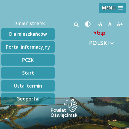
MENU
zmień strefę:
-A
A
A+
Dla mieszkańców
POLSKI
Portal informacyjny
PCZK
Start
Ustal termin
Geoportal