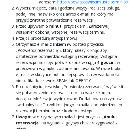
adresem:
https://powiatoswiecim.ustaltermin.pl/
Wybierz miejsce, datę i godzinę wizyty (realizacji usługi),
podaj imię, nazwisko oraz adres e-mail, na który ma
przyjść zwrotne potwierdzenie rezerwacji.
Przed upływem
5 minut
, przyciskiem „Zarezerwuj
wstępnie” dokonaj wstępnej rezerwacji terminu.
Przejdź procedurę antyspamową.
Otrzymasz e-mail z linkiem (w postaci przycisku
„Potwierdź rezerwację”), który należy kliknąć aby
ostatecznie potwierdzić wstępną rezerwację. Wstępna
rezerwacja musi być potwierdzona w ciągu
4 godzin
, w
przeciwnym wypadku zostanie anulowana. W razie braku
e-maila w skrzynce odbiorczej sprawdź, czy wiadomość
nie trafiła do skrzynki SPAM lub OFERTY.
Po naciśnięciu przycisku „Potwierdź rezerwację” wyświetli
się potwierdzenie rezerwacji terminu wraz z kodem
dostępu. Możesz je wydrukować. Dodatkowo otrzymasz
„wirtualny bilet”, czyli kolejnego e-maila z potwierdzeniem
rezerwacji terminu oraz z kodem dostępu.
Uwaga:
w otrzymanych mailach jest przycisk
„Anuluj
rezerwację”
na wypadek, gdybyś chciał rezygnować z
wizyty.