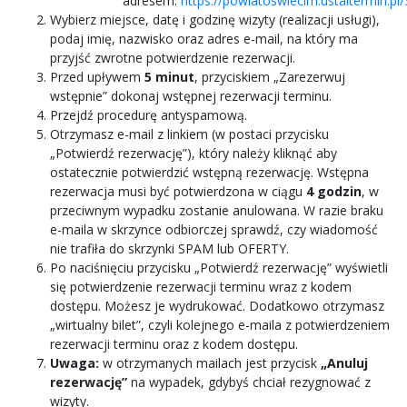
adresem:
https://powiatoswiecim.ustaltermin.pl/
Wybierz miejsce, datę i godzinę wizyty (realizacji usługi),
podaj imię, nazwisko oraz adres e-mail, na który ma
przyjść zwrotne potwierdzenie rezerwacji.
Przed upływem
5 minut
, przyciskiem „Zarezerwuj
wstępnie” dokonaj wstępnej rezerwacji terminu.
Przejdź procedurę antyspamową.
Otrzymasz e-mail z linkiem (w postaci przycisku
„Potwierdź rezerwację”), który należy kliknąć aby
ostatecznie potwierdzić wstępną rezerwację. Wstępna
rezerwacja musi być potwierdzona w ciągu
4 godzin
, w
przeciwnym wypadku zostanie anulowana. W razie braku
e-maila w skrzynce odbiorczej sprawdź, czy wiadomość
nie trafiła do skrzynki SPAM lub OFERTY.
Po naciśnięciu przycisku „Potwierdź rezerwację” wyświetli
się potwierdzenie rezerwacji terminu wraz z kodem
dostępu. Możesz je wydrukować. Dodatkowo otrzymasz
„wirtualny bilet”, czyli kolejnego e-maila z potwierdzeniem
rezerwacji terminu oraz z kodem dostępu.
Uwaga:
w otrzymanych mailach jest przycisk
„Anuluj
rezerwację”
na wypadek, gdybyś chciał rezygnować z
wizyty.