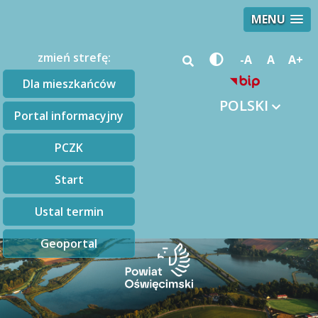
MENU
zmień strefę:
-A
A
A+
Dla mieszkańców
POLSKI
Portal informacyjny
PCZK
Start
Ustal termin
Geoportal