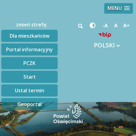
MENU
zmień strefę:
-A
A
A+
Dla mieszkańców
POLSKI
Portal informacyjny
PCZK
Start
Ustal termin
Geoportal