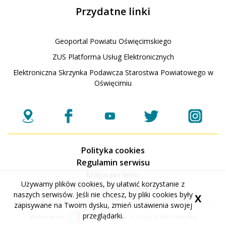
Przydatne linki
Geoportal Powiatu Oświęcimskiego
ZUS Platforma Usług Elektronicznych
Elektroniczna Skrzynka Podawcza Starostwa Powiatowego w
Oświęcimiu
Polityka cookies
Regulamin serwisu
Mapa serwisu
Używamy plików cookies, by ułatwić korzystanie z
Deklaracja dostepnosci
naszych serwisów. Jeśli nie chcesz, by pliki cookies były
X
zapisywane na Twoim dysku, zmień ustawienia swojej
przeglądarki.
Wykonanie:
ESC SA
-
Aplikacje i strony internetowe