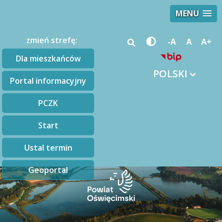
MENU
zmień strefę:
-A
A
A+
Dla mieszkańców
POLSKI
Portal informacyjny
PCZK
Start
Ustal termin
Geoportal